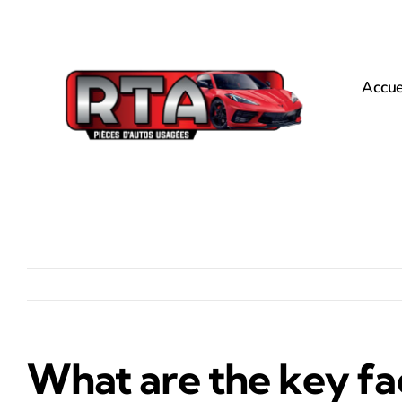
Passer
au
contenu
Accue
What are the key fac