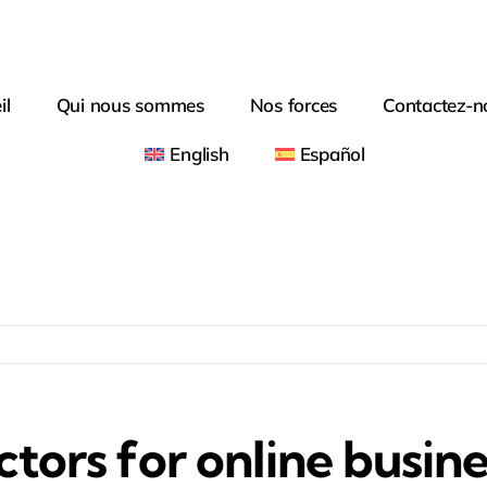
il
Qui nous sommes
Nos forces
Contactez-n
English
Español
tors for online busine