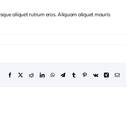
tesque aliquet rutrum eros. Aliquam aliquet mauris
Facebook
X
Reddit
LinkedIn
WhatsApp
Telegram
Tumblr
Pinterest
Vk
Xing
Email