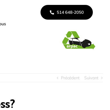
514 648-2050
ous
Fier membre de
Précédent
Suivant
ss?