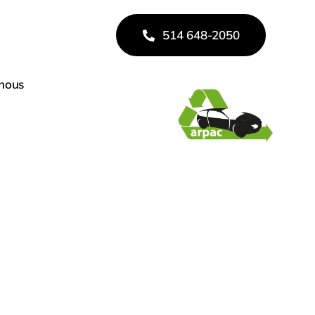
514 648-2050
Fier membre de
-nous