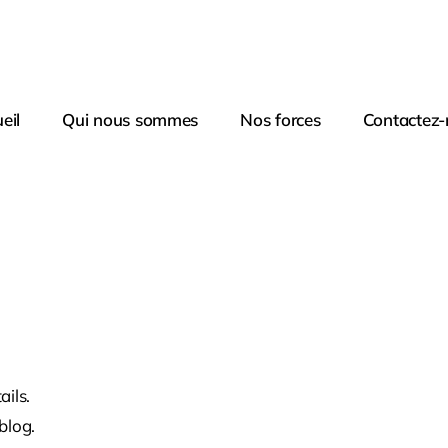
eil
Qui nous sommes
Nos forces
Contactez
ails.
blog.